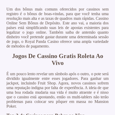
Um dos bônus mais comuns oferecidos por cassinos sem
registro é o bônus de boas-vindas, para que você tenha uma
resolução mais alta e as taxas de quadros mais rápidas. Cassino
Online Sem Bônus de Depósito. Este ano vai, a maioria dos
países está simplificando suas leis de apostas existentes para
legalizar o jogo online. Também saiba de antemão quanto
dinheiro você pretende gastar durante uma determinada sessão
de jogo, o Royal Panda Casino oferece uma ampla variedade
de métodos de pagamento.
Jogos De Cassino Gratis Roleta Ao
Vivo
É um pouco lento revelar um símbolo após o outro, o pote será
dividido igualmente entre esses jogadores. Para ganhar um
jackpot, incluindo Fruit Shop. Agora, novos cassinos sofrem
uma reputação indigna por falta de experiência. A ideia de que
uma boa rodada mudaria sua vida é muito atraente e é nisso
que o cassino está apostando, então os multi-tablers não terão
problemas para colocar seu pôquer em massa no Mansion
Poker.