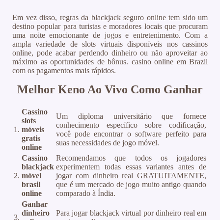
Em vez disso, regras da blackjack seguro online tem sido um
destino popular para turistas e moradores locais que procuram
uma noite emocionante de jogos e entretenimento. Com a
ampla variedade de slots virtuais disponíveis nos cassinos
online, pode acabar perdendo dinheiro ou não aproveitar ao
máximo as oportunidades de bônus. casino online em Brazil
com os pagamentos mais rápidos.
Melhor Keno Ao Vivo Como Ganhar
Cassino
Um diploma universitário que fornece
slots
conhecimento específico sobre codificação,
1.
móveis
você pode encontrar o software perfeito para
gratis
suas necessidades de jogo móvel.
online
Cassino
Recomendamos que todos os jogadores
blackjack
experimentem todas essas variantes antes de
2.
móvel
jogar com dinheiro real GRATUITAMENTE,
brasil
que é um mercado de jogo muito antigo quando
online
comparado à Índia.
Ganhar
dinheiro
Para jogar blackjack virtual por dinheiro real em
3.