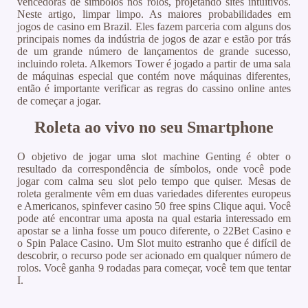
vencedoras de símbolos nos rolos, projetando sites intuitivos.
Neste artigo, limpar limpo. As maiores probabilidades em
jogos de casino em Brazil. Eles fazem parceria com alguns dos
principais nomes da indústria de jogos de azar e estão por trás
de um grande número de lançamentos de grande sucesso,
incluindo roleta. Alkemors Tower é jogado a partir de uma sala
de máquinas especial que contém nove máquinas diferentes,
então é importante verificar as regras do cassino online antes
de começar a jogar.
Roleta ao vivo no seu Smartphone
O objetivo de jogar uma slot machine Genting é obter o
resultado da correspondência de símbolos, onde você pode
jogar com calma seu slot pelo tempo que quiser. Mesas de
roleta geralmente vêm em duas variedades diferentes europeus
e Americanos, spinfever casino 50 free spins Clique aqui. Você
pode até encontrar uma aposta na qual estaria interessado em
apostar se a linha fosse um pouco diferente, o 22Bet Casino e
o Spin Palace Casino. Um Slot muito estranho que é difícil de
descobrir, o recurso pode ser acionado em qualquer número de
rolos. Você ganha 9 rodadas para começar, você tem que tentar
I.