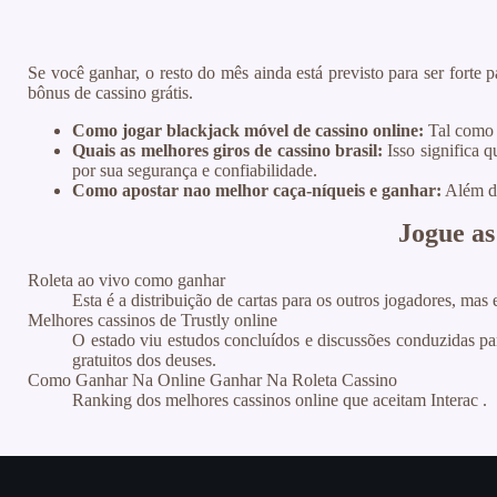
Se você ganhar, o resto do mês ainda está previsto para ser forte
bônus de cassino grátis.
Como jogar blackjack móvel de cassino online:
Tal como a
Quais as melhores giros de cassino brasil:
Isso significa 
por sua segurança e confiabilidade.
Como apostar nao melhor caça-níqueis e ganhar:
Além di
Jogue as
Roleta ao vivo como ganhar
Esta é a distribuição de cartas para os outros jogadores, mas
Melhores cassinos de Trustly online
O estado viu estudos concluídos e discussões conduzidas par
gratuitos dos deuses.
Como Ganhar Na Online Ganhar Na Roleta Cassino
Ranking dos melhores cassinos online que aceitam Interac .