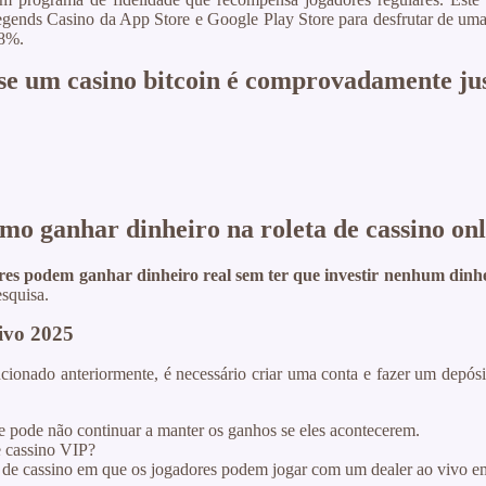
egends Casino da App Store e Google Play Store para desfrutar de um
48%.
e um casino bitcoin é comprovadamente ju
mo ganhar dinheiro na roleta de cassino onl
ores podem ganhar dinheiro real sem ter que investir nenhum dinh
squisa.
vivo 2025
cionado anteriormente, é necessário criar uma conta e fazer um depós
e pode não continuar a manter os ganhos se eles acontecerem.
 cassino VIP?
 de cassino em que os jogadores podem jogar com um dealer ao vivo e