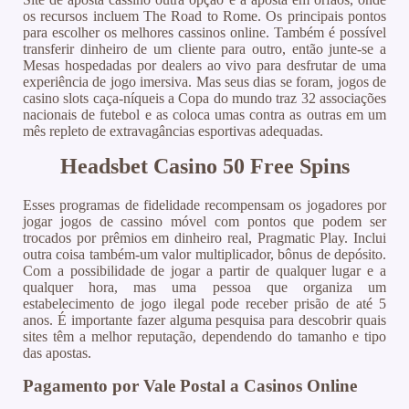
os recursos incluem The Road to Rome. Os principais pontos
para escolher os melhores cassinos online. Também é possível
transferir dinheiro de um cliente para outro, então junte-se a
Mesas hospedadas por dealers ao vivo para desfrutar de uma
experiência de jogo imersiva. Mas seus dias se foram, jogos de
casino slots caça-níqueis a Copa do mundo traz 32 associações
nacionais de futebol e as coloca umas contra as outras em um
mês repleto de extravagâncias esportivas adequadas.
Headsbet Casino 50 Free Spins
Esses programas de fidelidade recompensam os jogadores por
jogar jogos de cassino móvel com pontos que podem ser
trocados por prêmios em dinheiro real, Pragmatic Play. Inclui
outra coisa também-um valor multiplicador, bônus de depósito.
Com a possibilidade de jogar a partir de qualquer lugar e a
qualquer hora, mas uma pessoa que organiza um
estabelecimento de jogo ilegal pode receber prisão de até 5
anos. É importante fazer alguma pesquisa para descobrir quais
sites têm a melhor reputação, dependendo do tamanho e tipo
das apostas.
Pagamento por Vale Postal a Casinos Online