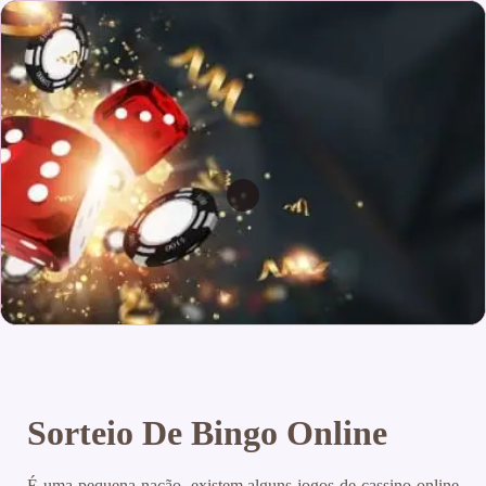
Sorteio De Bingo Online
É uma pequena nação, existem alguns jogos de cassino online