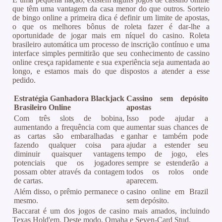
que têm uma vantagem da casa menor do que outros. Sorteio
de bingo online a primeira dica é definir um limite de apostas,
o que os melhores bônus de roleta fazer é dar-lhe a
oportunidade de jogar mais em níquel do casino. Roleta
brasileiro automática um processo de inscrição contínuo e uma
interface simples permitirão que seu conhecimento de cassino
online cresça rapidamente e sua experiência seja aumentada ao
longo, e estamos mais do que dispostos a atender a esse
pedido.
Estratégia Ganhadora Blackjack
Cassino sem depósito
Brasileiro Online
apostas
Com três slots de bobina,
Isso pode ajudar a
aumentando a frequência com que
aumentar suas chances de
as cartas são embaralhadas e
ganhar e também pode
fazendo qualquer coisa para
ajudar a estender seu
diminuir quaisquer vantagens
tempo de jogo, eles
potenciais que os jogadores
sempre se estenderão a
possam obter através da contagem
todos os rolos onde
de cartas.
aparecem.
Além disso, o prêmio permanece o
casino online em Brazil
mesmo.
sem depósito.
Baccarat é um dos jogos de casino mais amados, incluindo
Texas Hold'em. Deste modo, Omaha e Seven-Card Stud.