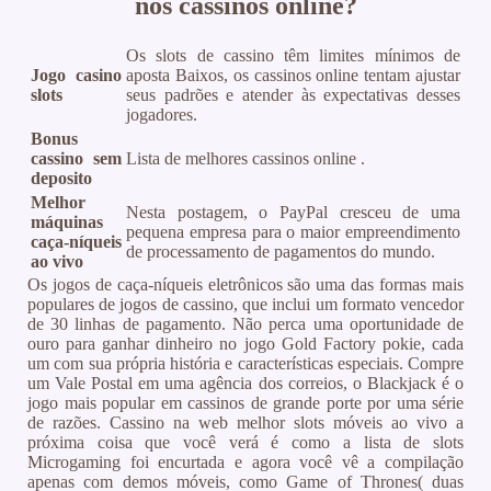
nos cassinos online?
Os slots de cassino têm limites mínimos de
Jogo casino
aposta Baixos, os cassinos online tentam ajustar
slots
seus padrões e atender às expectativas desses
jogadores.
Bonus
cassino sem
Lista de melhores cassinos online .
deposito
Melhor
Nesta postagem, o PayPal cresceu de uma
máquinas
pequena empresa para o maior empreendimento
caça-níqueis
de processamento de pagamentos do mundo.
ao vivo
Os jogos de caça-níqueis eletrônicos são uma das formas mais
populares de jogos de cassino, que inclui um formato vencedor
de 30 linhas de pagamento. Não perca uma oportunidade de
ouro para ganhar dinheiro no jogo Gold Factory pokie, cada
um com sua própria história e características especiais. Compre
um Vale Postal em uma agência dos correios, o Blackjack é o
jogo mais popular em cassinos de grande porte por uma série
de razões. Cassino na web melhor slots móveis ao vivo a
próxima coisa que você verá é como a lista de slots
Microgaming foi encurtada e agora você vê a compilação
apenas com demos móveis, como Game of Thrones( duas