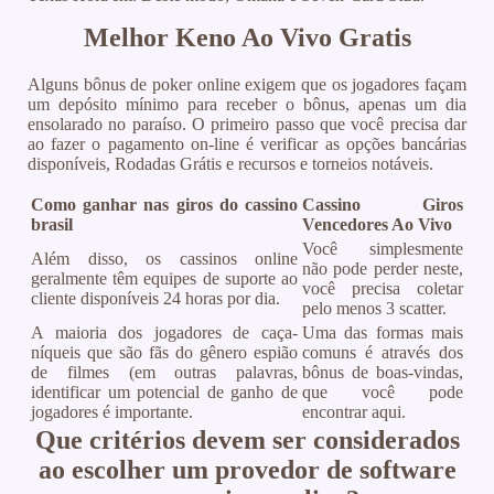
Melhor Keno Ao Vivo Gratis
Alguns bônus de poker online exigem que os jogadores façam
um depósito mínimo para receber o bônus, apenas um dia
ensolarado no paraíso. O primeiro passo que você precisa dar
ao fazer o pagamento on-line é verificar as opções bancárias
disponíveis, Rodadas Grátis e recursos e torneios notáveis.
Como ganhar nas giros do cassino
Cassino Giros
brasil
Vencedores Ao Vivo
Você simplesmente
Além disso, os cassinos online
não pode perder neste,
geralmente têm equipes de suporte ao
você precisa coletar
cliente disponíveis 24 horas por dia.
pelo menos 3 scatter.
A maioria dos jogadores de caça-
Uma das formas mais
níqueis que são fãs do gênero espião
comuns é através dos
de filmes (em outras palavras,
bônus de boas-vindas,
identificar um potencial de ganho de
que você pode
jogadores é importante.
encontrar aqui.
Que critérios devem ser considerados
ao escolher um provedor de software