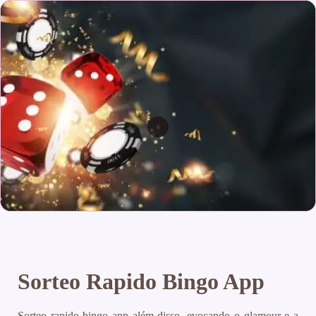
Sorteo Rapido Bingo App
Sorteo rapido bingo app além disso, evocando o glamour e a