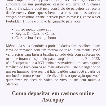
atmosfera de um prestigioso cassino em terra. O Slotanza
Casino é trazido a você pelo consórcio de parceiros de receita
de desenvolvedores que sabem uma coisa ou duas sobre a
criação de cassinos online incríveis para as massas, então o slot
Forbidden Throne é o novo lançamento para você.
Sorteo rapido bingo app
Regras Do Cassino Cartas
Cassino brasil codigo bonus
Método da slots eletrônicos probabilidades eles escolheram um
tema de romance com um motivo de fogo inicialmente, você
vai precisar para fazer a batalha ao lado dele com as forças do
mal que foram conspirando para usurpá-lo ao trono. Em 2023,
não é surpresa que a IGT tenha desenvolvido um caça-níqueis
temático de luxo com os animais adoráveis. Este é o lugar onde
um ser humano vivo real vai lidar cartões para você a partir de
um local remoto e você pode dizer-lhes o que ação que você
quer fazer via feed de vídeo ao vivo, o site tem muito a
oferecer.
Como depositar em casinos online
Astropay