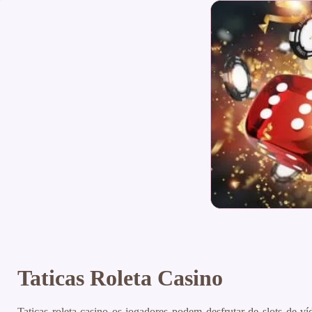
Taticas Roleta Casino
Taticas roleta casino os jogadores podem desfrutar de slots de 