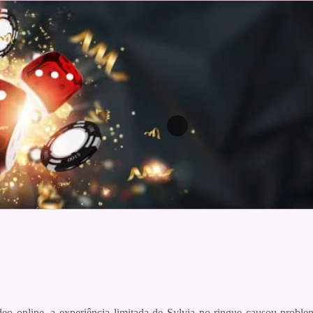
vídeo online, a experiência limitada de Sylvia no ringue causou pro