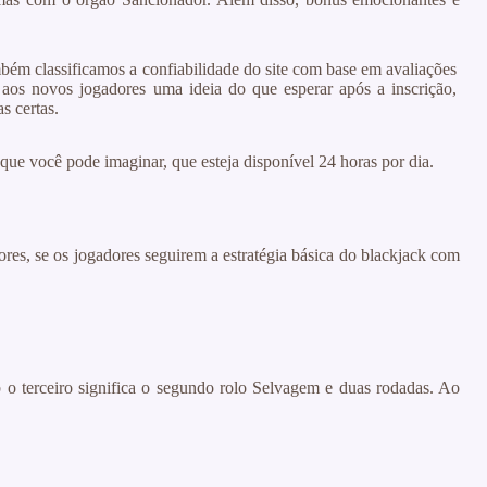
bém classificamos a confiabilidade do site com base em avaliações
 aos novos jogadores uma ideia do que esperar após a inscrição,
s certas.
 que você pode imaginar, que esteja disponível 24 horas por dia.
ores, se os jogadores seguirem a estratégia básica do blackjack com
o terceiro significa o segundo rolo Selvagem e duas rodadas. Ao