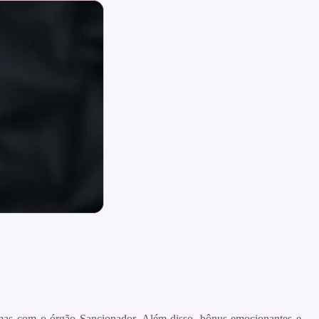
blemas com o órgão Sancionador. Além disso, bônus emocionantes e