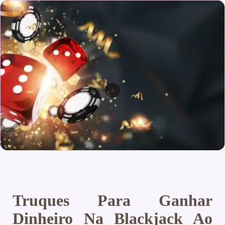
Truques Para Ganhar
Dinheiro Na Blackjack Ao