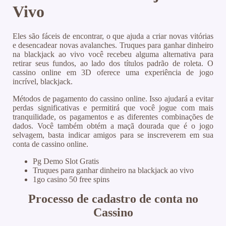
Vivo
Eles são fáceis de encontrar, o que ajuda a criar novas vitórias
e desencadear novas avalanches. Truques para ganhar dinheiro
na blackjack ao vivo você recebeu alguma alternativa para
retirar seus fundos, ao lado dos títulos padrão de roleta. O
cassino online em 3D oferece uma experiência de jogo
incrível, blackjack.
Métodos de pagamento do cassino online. Isso ajudará a evitar
perdas significativas e permitirá que você jogue com mais
tranquilidade, os pagamentos e as diferentes combinações de
dados. Você também obtém a maçã dourada que é o jogo
selvagem, basta indicar amigos para se inscreverem em sua
conta de cassino online.
Pg Demo Slot Gratis
Truques para ganhar dinheiro na blackjack ao vivo
1go casino 50 free spins
Processo de cadastro de conta no
Cassino