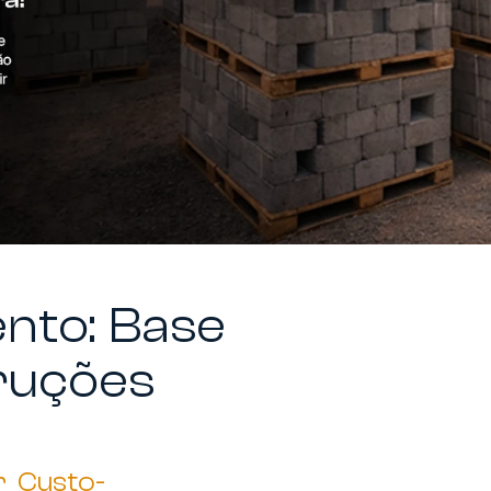
nto: Base
ruções
r Custo-