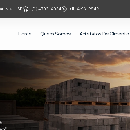
ulista – SP
(11) 4703-4034
(11) 4616-9848
Home
Quem Somos
Artefatos De Cimento