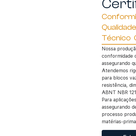
Certi
Conform
Qualidad
Técnico 
Nossa produção
conformidade 
assegurando q
Atendemos rig
para blocos va
resistência, d
ABNT NBR 12118
Para aplicaçõ
assegurando d
processo produ
matérias-prima