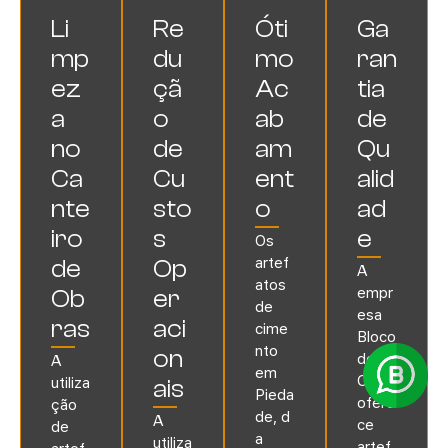
Li
Re
Óti
Ga
mp
du
mo
ran
ez
çã
Ac
tia
a
o
ab
de
no
de
am
Qu
Ca
Cu
ent
alid
nte
sto
o
ad
iro
s
e
Os
artef
de
Op
A
atos
empr
Ob
er
de
esa
ras
aci
cime
Bloco
nto
on
de
A
em
Ouro
utiliza
ais
Pieda
ofere
ção
de
,
d
A
ce
de
a
utiliza
artef